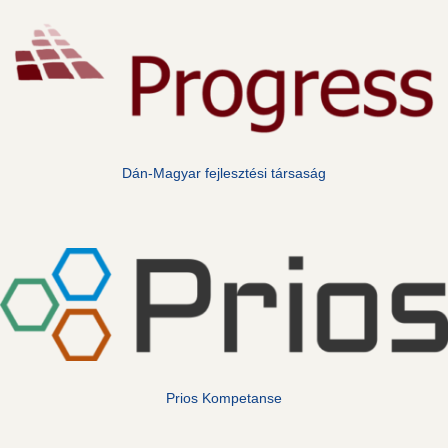
Dán-Magyar fejlesztési társaság
Prios Kompetanse