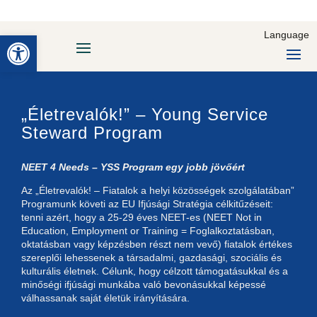
Eszköztár megnyitása
Language
„Életrevalók!” – Young Service
Steward Program
NEET 4 Needs – YSS Program egy jobb jövőért
Az „Életrevalók! – Fiatalok a helyi közösségek szolgálatában”
Programunk követi az EU Ifjúsági Stratégia célkitűzéseit:
tenni azért, hogy a 25-29 éves NEET-es (NEET Not in
Education, Employment or Training = Foglalkoztatásban,
oktatásban vagy képzésben részt nem vevő) fiatalok értékes
szereplői lehessenek a társadalmi, gazdasági, szociális és
kulturális életnek. Célunk, hogy célzott támogatásukkal és a
minőségi ifjúsági munkába való bevonásukkal képessé
válhassanak saját életük irányítására.