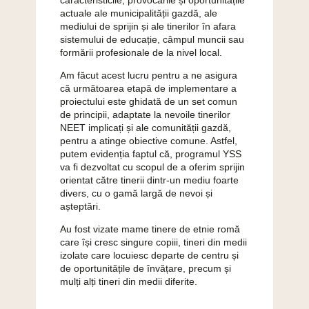
caracteristicile, provocările și oportunitățile
actuale ale municipalității gazdă, ale
mediului de sprijin și ale tinerilor în afara
sistemului de educație, câmpul muncii sau
formării profesionale de la nivel local.
Am făcut acest lucru pentru a ne asigura
că următoarea etapă de implementare a
proiectului este ghidată de un set comun
de principii, adaptate la nevoile tinerilor
NEET implicați și ale comunității gazdă,
pentru a atinge obiective comune. Astfel,
putem evidenția faptul că, programul YSS
va fi dezvoltat cu scopul de a oferim sprijin
orientat către tinerii dintr-un mediu foarte
divers, cu o gamă largă de nevoi și
așteptări.
Au fost vizate mame tinere de etnie romă
care își cresc singure copiii, tineri din medii
izolate care locuiesc departe de centru și
de oportunitățile de învățare, precum și
mulți alți tineri din medii diferite.