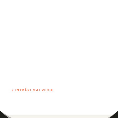
Mónica Aymerich, reprezentant al
organizației ACEFIR - partener al
programului Young Service Steward, a făcut
cunoscut programul în cadrul evenimentului
EBSN Café. Au fost evidențiate pe scurt
obiectivele programului YSS, pașii care
trebuie urmați și rezultatele...
« INTRĂRI MAI VECHI