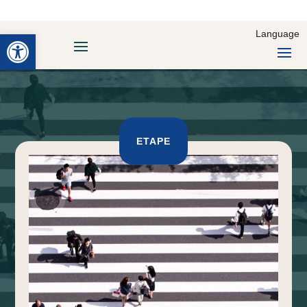
Deschide bara de unelte
Language
ETAPE